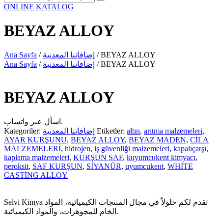
ONLINE KATALOG
BEYAZ ALLOY
/ BEYAZ ALLOY
إضافاتنا المعدنية
/
Ana Sayfa
/ BEYAZ ALLOY
إضافاتنا المعدنية
/
Ana Sayfa
BEYAZ ALLOY
اسأل عبر واتساب.
,
arıtma malzemeleri
,
altın
Etiketler:
إضافاتنا المعدنية
Kategoriler:
AYAR KURŞUNU
,
BEYAZ ALLOY
,
BEYAZ MADEN
,
CİLA
MALZEMELERİ
,
hidrojen
,
iş güvenliği malzemeleri
,
kapalıçarşı
,
kaplama malzemeleri
,
KURŞUN SAF
,
kuyumcukent kimyacı
,
peroksit
,
SAF KURŞUN
,
SİYANÜR
,
uyumcukent
,
WHİTE
CASTİNG ALLOY
Selvi Kimya تقدم لكم حلولاً في مجال المنتجات الكيميائية، المواد
الخام للمجوهرات، والمواد الكيميائية.